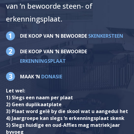
van ’n bewoorde steen- of
erkenningsplaat.
DIE KOOP VAN ‘N BEWOORDE
SKENKERSTEEN
DIE KOOP VAN ‘N BEWOORDE
ERKENNINGSPLAAT
MAAK ‘N
DONASIE
Let wel:
1) Slegs een naam per plaat
2) Geen duplikaatplate
3) Plaat word gelê by die skool wat u aangedui het
4) Jaargroepe kan slegs ‘n erkenningsplaat skenk
5) Slegs huidige en oud-Affies mag matriekjaar
byvoeg